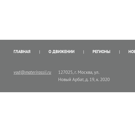
ГЛАВНАЯ
О ДВИЖЕНИИ
РЕГИОНЫ
НО
vod@materirossii.ru
127025, г. Москва, ул.
Новый Арбат, д. 19, к. 2020