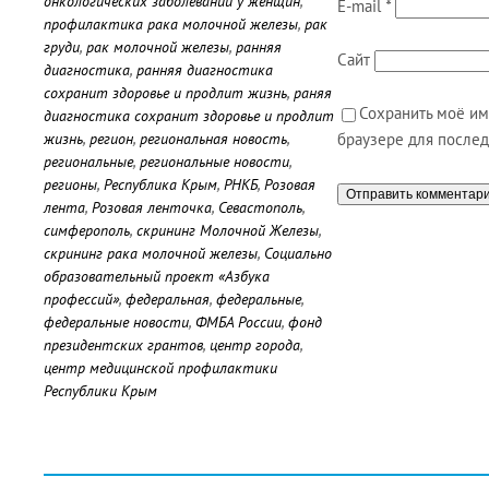
онкологических заболеваний у женщин
,
E-mail
*
профилактика рака молочной железы
,
рак
груди
,
рак молочной железы
,
ранняя
Сайт
диагностика
,
ранняя диагностика
сохранит здоровье и продлит жизнь
,
раняя
Сохранить моё имя
диагностика сохранит здоровье и продлит
жизнь
,
регион
,
региональная новость
,
браузере для после
региональные
,
региональные новости
,
регионы
,
Республика Крым
,
РНКБ
,
Розовая
лента
,
Розовая ленточка
,
Севастополь
,
симферополь
,
скрининг Молочной Железы
,
скрининг рака молочной железы
,
Социально
образовательный проект «Азбука
профессий»
,
федеральная
,
федеральные
,
федеральные новости
,
ФМБА России
,
фонд
президентских грантов
,
центр города
,
центр медицинской профилактики
Республики Крым