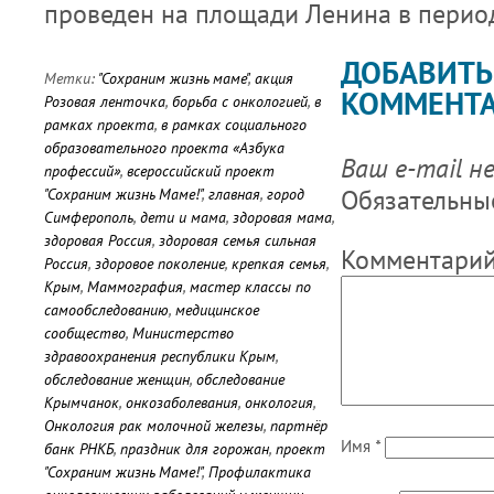
проведен на площади Ленина в период
ДОБАВИТЬ
Метки:
"Сохраним жизнь маме"
,
акция
КОММЕНТ
Розовая ленточка
,
борьба с онкологией
,
в
рамках проекта
,
в рамках социального
образовательного проекта «Азбука
Ваш e-mail н
профессий»
,
всероссийский проект
Обязательны
"Сохраним жизнь Маме!"
,
главная
,
город
Симферополь
,
дети и мама
,
здоровая мама
,
здоровая Россия
,
здоровая семья сильная
Комментари
Россия
,
здоровое поколение
,
крепкая семья
,
Крым
,
Маммография
,
мастер классы по
самообследованию
,
медицинское
сообщество
,
Министерство
здравоохранения республики Крым
,
обследование женщин
,
обследование
Крымчанок
,
онкозаболевания
,
онкология
,
Онкология рак молочной железы
,
партнёр
Имя
*
банк РНКБ
,
праздник для горожан
,
проект
"Сохраним жизнь Маме!"
,
Профилактика