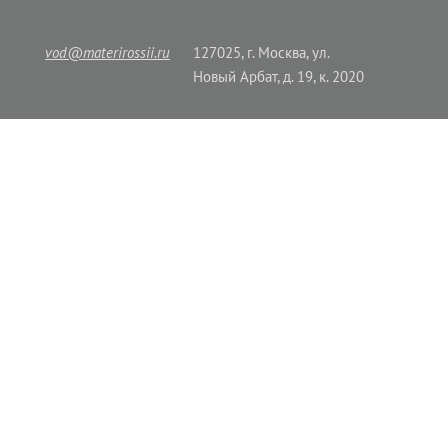
vod@materirossii.ru
127025, г. Москва, ул.
Новый Арбат, д. 19, к. 2020