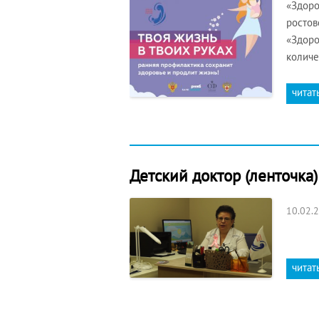
«Здоро
ростов
«Здоро
количе
читат
Детский доктор (ленточка)
10.02.
читат