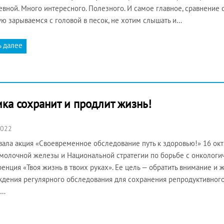
евной. Много интересного. Полезного. И самое главное, сравнение с
ую зарываемся с головой в песок, не хотим слышать и…
ь далее
ика сохранит и продлит жизнь!
2022
вала акция «Своевременное обследование путь к здоровью!» 16 ок
молочной железы и Национальной стратегии по борьбе с онколог
енция «Твоя жизнь в твоих руках». Ее цель — обратить внимание и
дения регулярного обследования для сохранения репродуктивного
й…