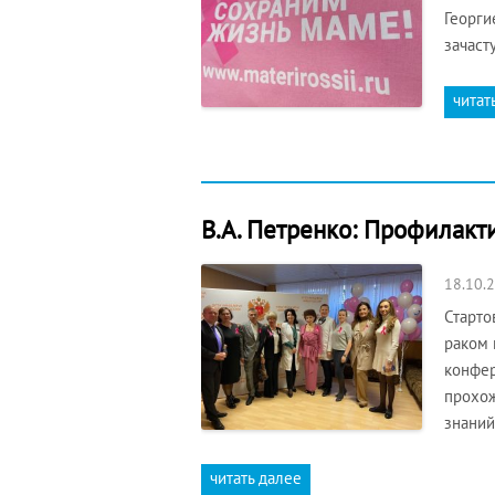
Георги
зачаст
читат
В.А. Петренко: Профилакт
18.10.
Старто
раком 
конфер
прохож
знани
читать далее