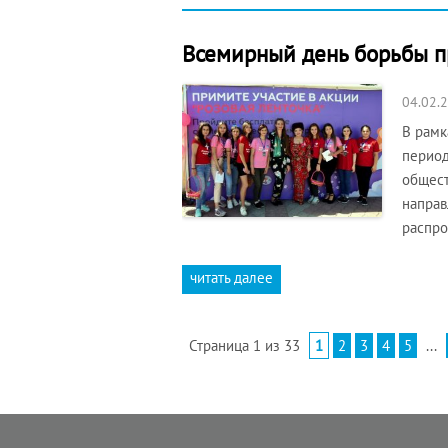
Всемирный день борьбы п
04.02.
В рамк
период
общест
направ
распро
читать далее
Страница 1 из 33
1
2
3
4
5
...