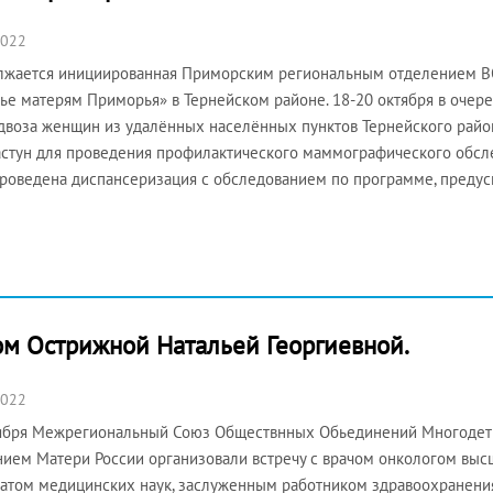
2022
жается инициированная Приморским региональным отделением ВО
ье матерям Приморья» в Тернейском районе. 18-20 октября в очер
двоза женщин из удалённых населённых пунктов Тернейского райо
астун для проведения профилактического маммографического обс
роведена диспансеризация с обследованием по программе, преду
ом Острижной Натальей Георгиевной.
2022
ября Межрегиональный Союз Обществнных Обьединений Многодет
ием Матери России организовали встречу с врачом онкологом выс
атом медицинских наук, заслуженным работником здравоохранени