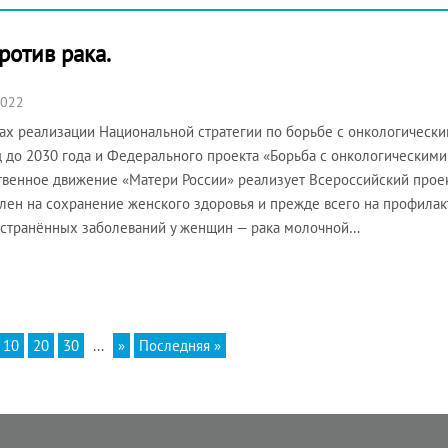
ротив рака.
2022
ах реализации Национальной стратегии по борьбе с онкологическ
 до 2030 года и Федерального проекта «Борьба с онкологическим
венное движение «Матери России» реализует Всероссийский прое
лен на сохранение женского здоровья и прежде всего на профилак
странённых заболеваний у женщин — рака молочной…
10
20
30
...
»
Последняя »