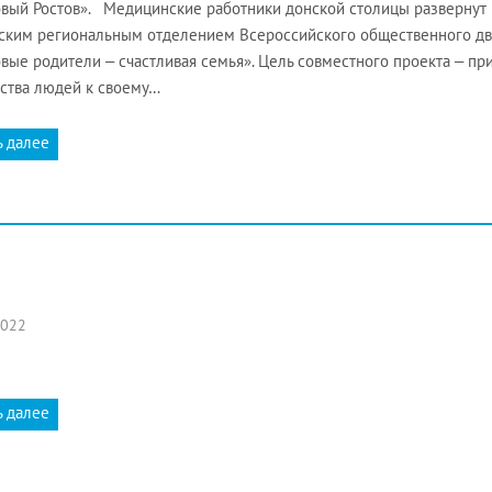
вый Ростов». Медицинские работники донской столицы развернут
ским региональным отделением Всероссийского общественного дв
вые родители ‒ счастливая семья». Цель совместного проекта ‒ п
ства людей к своему…
ь далее
2022
ь далее