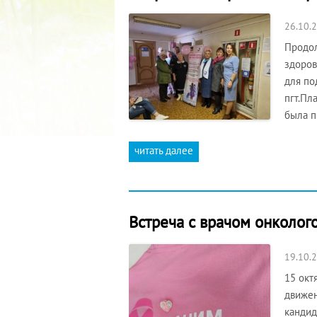
26.10.
Продол
здоров
для по
пгт.Пл
была п
читать далее
Встреча с врачом онколог
19.10.
15 окт
движен
кандид