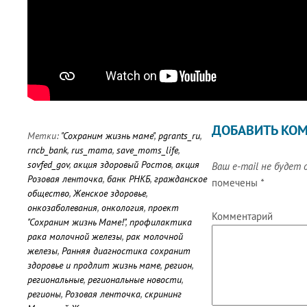
ДОБАВИТЬ КО
Метки:
"Сохраним жизнь маме"
,
pgrants_ru
,
rncb_bank
,
rus_mama
,
save_moms_life
,
sovfed_gov
,
акция здоровый Ростов
,
акция
Ваш e-mail не будет 
Розовая ленточка
,
банк РНКБ
,
гражданское
помечены
*
общество
,
Женское здоровье
,
онкозаболевания
,
онкология
,
проект
Комментарий
"Сохраним жизнь Маме!"
,
профилактика
рака молочной железы
,
рак молочной
железы
,
Ранняя диагностика сохранит
здоровье и продлит жизнь маме
,
регион
,
региональные
,
региональные новости
,
регионы
,
Розовая ленточка
,
скрининг