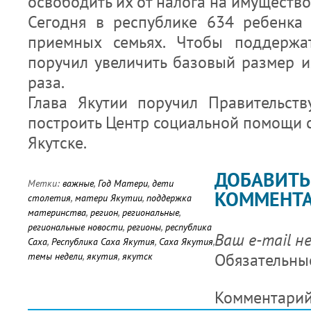
освободить их от налога на имущество
Сегодня в республике 634 ребенка
приемных семьях. Чтобы поддержат
поручил увеличить базовый размер и
раза.
Глава Якутии поручил Правительств
построить Центр социальной помощи с
Якутске.
ДОБАВИТЬ
Метки:
важные
,
Год Матери
,
дети
КОММЕНТ
столетия
,
матери Якутии
,
поддержка
материнства
,
регион
,
региональные
,
региональные новости
,
регионы
,
республика
Ваш e-mail н
Саха
,
Республика Саха Якутия
,
Саха Якутия
,
Обязательны
темы недели
,
якутия
,
якутск
Комментари