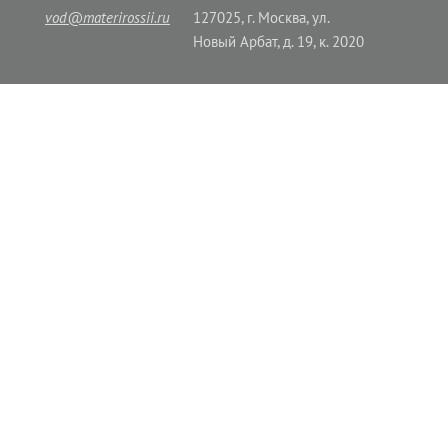
vod@materirossii.ru
127025, г. Москва, ул.
Новый Арбат, д. 19, к. 2020