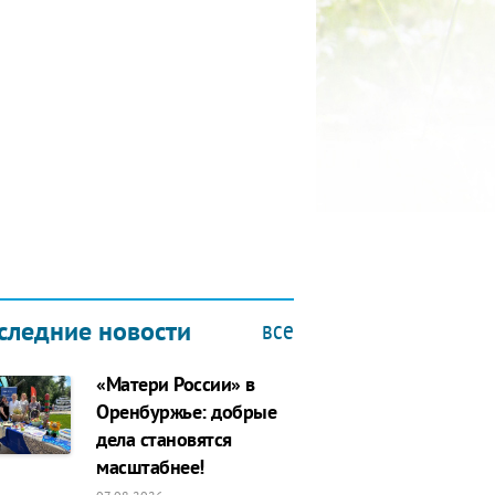
ПОСЕЩЕНИЕ ОН
ДИСПАНСЕРА В 
21.02.2019
все
следние новости
«Матери России» в
Оренбуржье: добрые
дела становятся
масштабнее!