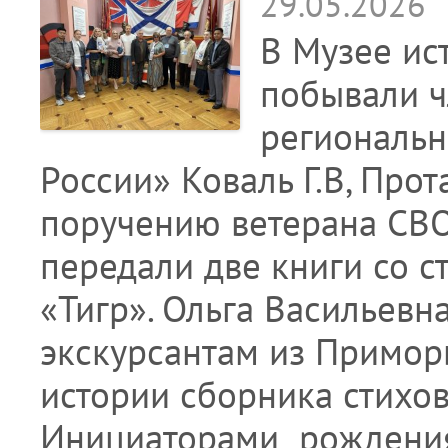
29.05.2026
В Музее ис
побывали ч
региональн
России» Коваль Г.В, Прот
поручению ветерана СВО
передали две книги со с
«Тигр». Ольга Васильевн
экскурсантам из Приморь
истории сборника стихов
Инициаторами рожден