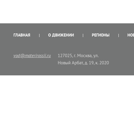
ГЛАВНАЯ
О ДВИЖЕНИИ
РЕГИОНЫ
НО
vod@materirossii.ru
127025, г. Москва, ул.
Новый Арбат, д. 19, к. 2020