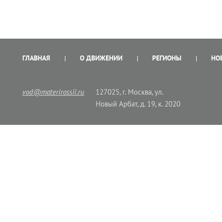
ГЛАВНАЯ
О ДВИЖЕНИИ
РЕГИОНЫ
НО
vod@materirossii.ru
127025, г. Москва, ул.
Новый Арбат, д. 19, к. 2020