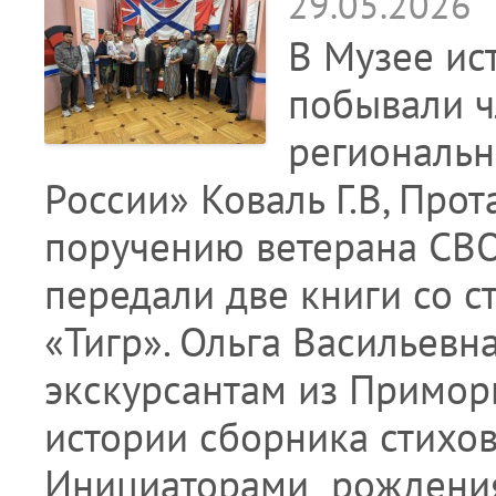
29.05.2026
В Музее ис
побывали ч
региональн
России» Коваль Г.В, Прот
поручению ветерана СВО
передали две книги со с
«Тигр». Ольга Васильевн
экскурсантам из Приморь
истории сборника стихов
Инициаторами рожден