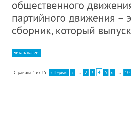
общественного движения
партийного движения – э
сборник, который выпус
читать далее
Страница 4 из 15
« Первая
«
...
2
3
4
5
6
...
10