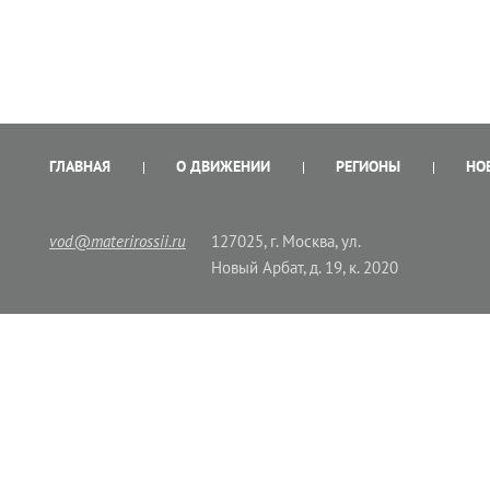
ГЛАВНАЯ
О ДВИЖЕНИИ
РЕГИОНЫ
НО
vod@materirossii.ru
127025, г. Москва, ул.
Новый Арбат, д. 19, к. 2020