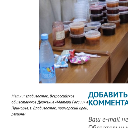
ДОБАВИТЬ
Метки:
владивосток
,
Всероссийское
КОММЕНТ
общественное Движение «Матери России» в
Приморье
,
г. Владивосток
,
приморский край
,
регионы
Ваш e-mail н
Обязательны