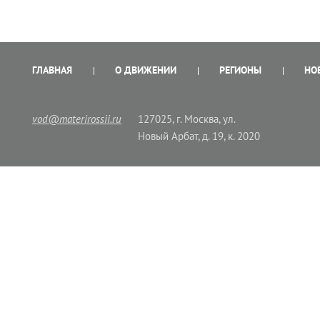
ГЛАВНАЯ
О ДВИЖЕНИИ
РЕГИОНЫ
НО
vod@materirossii.ru
127025, г. Москва, ул.
Новый Арбат, д. 19, к. 2020