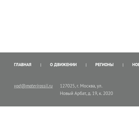
ГЛАВНАЯ
О ДВИЖЕНИИ
РЕГИОНЫ
НО
vod@materirossii.ru
127025, г. Москва, ул.
Новый Арбат, д. 19, к. 2020