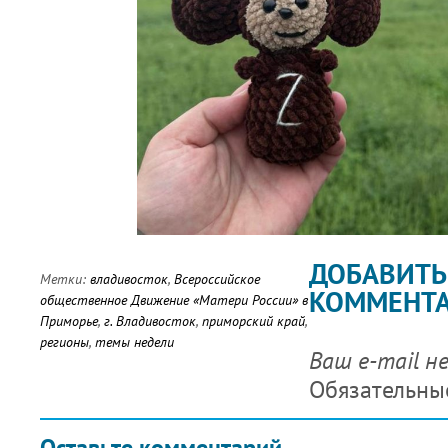
ДОБАВИТЬ
Метки:
владивосток
,
Всероссийское
КОММЕНТ
общественное Движение «Матери России» в
Приморье
,
г. Владивосток
,
приморский край
,
регионы
,
темы недели
Ваш e-mail н
Обязательны
Оставьте комментарий