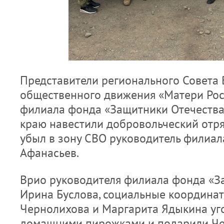
Представители регионального Совета 
общественного движения «Матери Рос
филиала фонда «Защитники Отечеств
краю навестили добровольческий отряд
убыл в зону СВО руководитель филиал
Афанасьев.
Врио руководителя филиала фонда «З
Ирина Буслова, социальные координа
Чернолихова и Маргарита Ядыкина уг
домашними пирожками и подарили Че