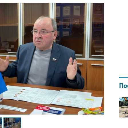
Н ГОДОМ
И
02.0
По