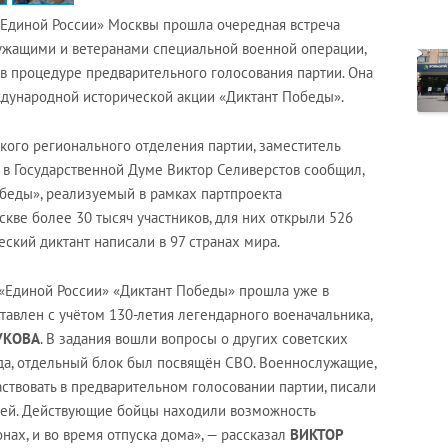
«Единой России» Москвы прошла очередная встреча
ужащими и ветеранами специальной военной операции,
в процедуре предварительного голосования партии. Она
ждународной исторической акции «Диктант Победы».
кого регионального отделения партии, заместитель
 в Государственной Думе Виктор Селиверстов сообщил,
обеды», реализуемый в рамках партпроекта
скве более 30 тысяч участников, для них открыли 526
еский диктант написали в 97 странах мира.
«Единой России» «Диктант Победы» прошла уже в
ставлен с учётом 130-летия легендарного военачальника,
УКОВА
. В задания вошли вопросы о других советских
да, отдельный блок был посвящён СВО. Военнослужащие,
частвовать в предварительном голосовании партии, писали
вней. Действующие бойцы находили возможность
нах, и во время отпуска дома», — рассказал
ВИКТОР