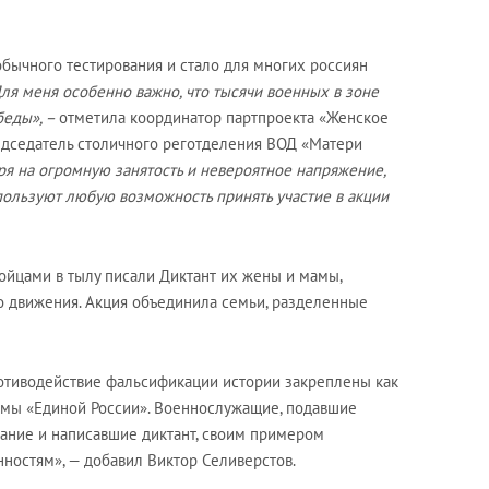
обычного тестирования и стало для многих россиян
ля меня особенно важно, что тысячи военных в зоне
беды», –
отметила координатор партпроекта «Женское
едседатель столичного реготделения ВОД «Матери
я на огромную занятость и невероятное напряжение,
спользуют любую возможность принять участие в акции
ойцами в тылу писали Диктант их жены и мамы,
о движения. Акция объединила семьи, разделенные
отиводействие фальсификации истории закреплены как
ммы «Единой России». Военнослужащие, подавшие
ание и написавшие диктант, своим примером
ностям», — добавил Виктор Селиверстов.