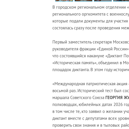
В городском региональном отделении 
регионального оргкомитета с военносл
которые подали документы для участия 
состоялась сразу после проведения ме
Первый заместитель секретаря Московс
руководителя фракции «Единой России»
что состоявшийся накануне «Диктант П
«Историческая память», объединил в Мо
площадок диктанта. В этом году историч
«Международная патриотическая акция 
восьмой раз. Исторический тест был со
маршала Советского Союза
ГЕОРГИЯ Ж
полководцах, юбилейных датах 2026 го
в том числе те, кто заявил о желании у
диктант вместе с депутатами всех уро
проверить свои знания и в тыловых райо