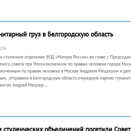
итарный груз в Белгородскую область
2026
я столичное отделение ВОД «Матери России» во главе с Председа
тного совета при Уполномоченном по правам человека города Мос
моченным по правам человека в Москве Андреем Мецлером и де
ым, отправили в Белгородскую область очередную партию гумани
тметил Андрей Мецлер:…
и студенческих объединений посетили Сове