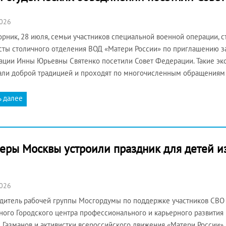
2026
рник, 28 июля, семьи участников специальной военной операции, 
сты столичного отделения ВОД «Матери России» по приглашению з
ции Инны Юрьевны Святенко посетили Совет Федерации. Такие экс
али доброй традицией и проходят по многочисленным обращениям 
ь далее
еры Москвы устроили праздник для детей из
2026
дитель рабочей группы Мосгордумы по поддержке участников СВО 
ного Городского центра профессионального и карьерного развития
 Газманов и активистки всероссийского движения «Матери России»