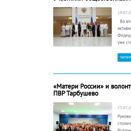
29.07.
Во вто
активи
Федера
уже ст
читат
«Матери России» и волонт
ПВР Тарбушево
23.07.
Руково
столич
Родион