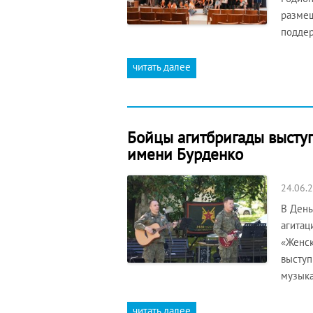
размещ
поддер
читать далее
Бойцы агитбригады высту
имени Бурденко
24.06.
В День
агитац
«Женск
выступ
музыка
читать далее