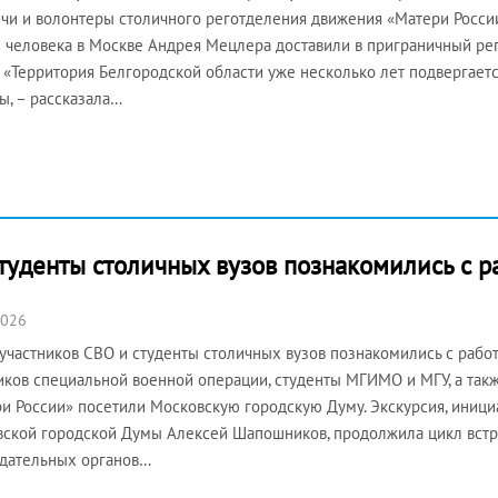
чи и волонтеры столичного реготделения движения «Матери Росс
 человека в Москве Андрея Мецлера доставили в приграничный ре
. «Территория Белгородской области уже несколько лет подвергает
ы, – рассказала…
туденты столичных вузов познакомились с 
2026
участников СВО и студенты столичных вузов познакомились с рабо
иков специальной военной операции, студенты МГИМО и МГУ, а так
и России» посетили Московскую городскую Думу. Экскурсия, иниц
ской городской Думы Алексей Шапошников, продолжила цикл встре
дательных органов…