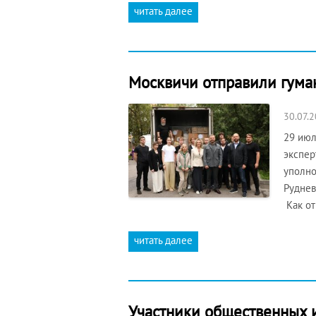
читать далее
Москвичи отправили гуман
30.07.
29 июл
экспер
уполно
Руднев
Как о
читать далее
Участники общественных 