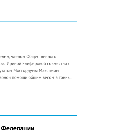
телем, членом Общественного
квы Ириной Елифёровой совместно с
путатом Мосгордумы Максимом
тарной помощи общим весом 3 тонны.
т Федерации