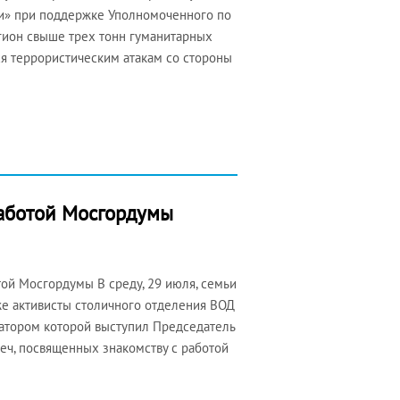
ии» при поддержке Уполномоченного по
гион свыше трех тонн гуманитарных
ся террористическим атакам со стороны
работой Мосгордумы
той Мосгордумы В среду, 29 июля, семьи
же активисты столичного отделения ВОД
иатором которой выступил Председатель
ч, посвященных знакомству с работой