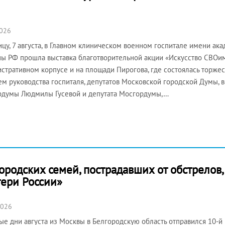
2026
ицу, 7 августа, в Главном клиническом военном госпитале имени ак
ы РФ прошла выставка благотворительной акции «Искусство СВОим
стративном корпусе и на площади Пирогова, где состоялась торже
ем руководства госпиталя, депутатов Московской городской Думы, 
думы Людмилы Гусевой и депутата Мосгордумы,…
городских семей, пострадавших от обстрелов
ери России»
2026
ые дни августа из Москвы в Белгородскую область отправился 10-