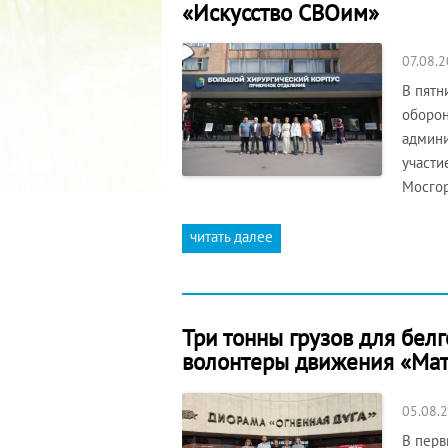
«Искусство СВОим»
07.08.
В пятн
оборон
админи
участи
Мосгор
читать далее
Три тонны грузов для бел
волонтеры движения «Мат
05.08.
В перв