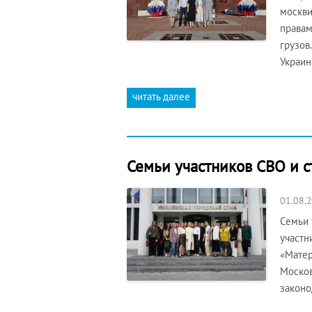
москви
правам
грузов
Украин
читать далее
Семьи участников СВО и с
01.08.
Семьи 
участн
«Матер
Москов
законо