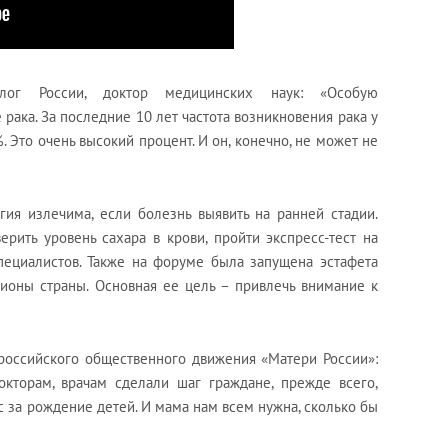
лог России, доктор медицинских наук: «Особую
ака. За последние 10 лет частота возникновения рака у
 Это очень высокий процент. И он, конечно, не может не
гия излечима, если болезнь выявить на ранней стадии.
рить уровень сахара в крови, пройти экспресс-тест на
пециалистов. Также на форуме была запущена эстафета
гионы страны. Основная ее цель – привлечь внимание к
ероссийского общественного движения «Матери России»:
окторам, врачам сделали шаг граждане, прежде всего,
с за рождение детей. И мама нам всем нужна, сколько бы