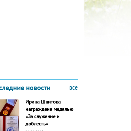
КУБОК ДРУЖБЫ
все
следние новости
Ирина Шкитова
награждена медалью
«За служение и
доблесть»