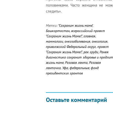
половинками. Часто женщина не може
следить».
Метки:
"Сохраним жизнь маме"
,
Башкортостан
,
всероссийский проект
"Сохраним жизнь Маме!"
,
главная
,
маммологи
,
онкозаболевания
,
онкология
,
приволжской Федеральный округ
,
проект
"Сохраним жизнь Маме!"
,
рак груди
,
Раняя
диагностика сохранит здоровье и продлит
жизнь маме
,
Розовая лента
,
Розовая
ленточка
,
Уфа
,
федеральные
,
фонд
президентских грантов
Оставьте комментарий