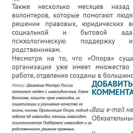
Также несколько месяцев назад
волонтеров, которые помогают люд
решении правовых, юридических в
социальной и бытовой адап
психологическую поддержку
родственникам.
Несмотря на то, что «Опора» суще
организация уже имеет множество
работе, отделения созданы в большинс
ДОБАВИТЬ
Метки:
Движение Матери России
КОММЕНТ
помогают людям с инвалидностью
,
Елена
Волохова
,
защиты прав инвалидов
,
их
социализации и улучшения качества их
Ваш e-mail н
жизни
,
москва
,
Организация Опора
,
подход и
Обязательны
забота об инвалидах
,
помощь инвалидам
,
психологическая Поддержка инвалидам и их
родственникам
,
решение правовых
,