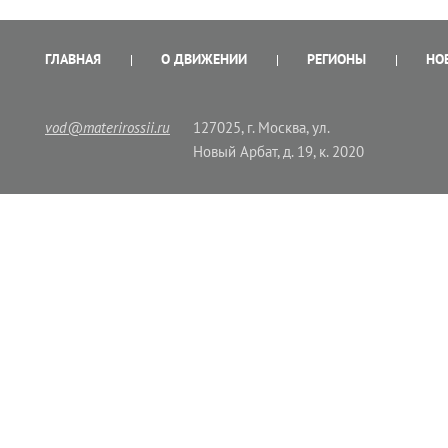
ГЛАВНАЯ
О ДВИЖЕНИИ
РЕГИОНЫ
НО
vod@materirossii.ru
127025, г. Москва, ул.
Новый Арбат, д. 19, к. 2020