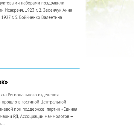
одуктовыми наборами поздравили
н Исакрвич, 1923 г. 2. Зеоенчук Анна
, 1927 г. 5. Боййченко Валентина
ок»
екта Регионального отделения
 прошло в гостиной Центральной
Алиевой при поддержке партии «Единая
рмации РД, Ассоциации маммологов —
нь…