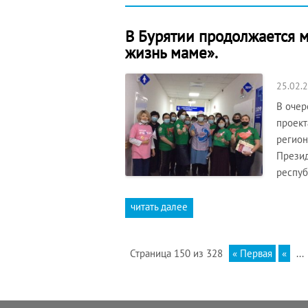
В Бурятии продолжается м
жизнь маме».
25.02.
В очер
проект
регион
Презид
респуб
читать далее
Страница 150 из 328
« Первая
«
...