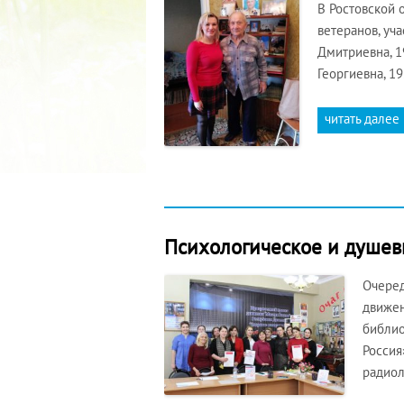
В Ростовской 
ветеранов, уча
Дмитриевна, 19
Георгиевна, 19
читать далее
Психологическое и душев
Очеред
движен
библио
Россия
радиол