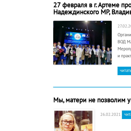
27 февраля в г. Артеме п
Надеждинского МР, Владив
27.02.
Органи
ВОД МА
Меропр
и прак
читат
Мы, матери не позволим 
чит
26.02.2021