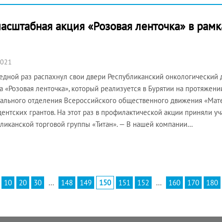
асштабная акция «Розовая ленточка» в рам
2021
едной раз распахнул свои двери Республиканский онкологический
а «Розовая ленточка», который реализуется в Бурятии на протяжени
ального отделения Всероссийского общественного движения «Мат
ентских грантов. На этот раз в профилактической акции приняли у
ликанской торговой группы «Титан». — В нашей компании…
10
20
30
...
148
149
150
151
152
...
160
170
180