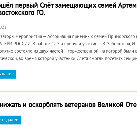
рошёл первый Слёт замещающих семей Артемо
остокского ГО.
2021
заторы мероприятия — Ассоциация приемных семей Приморского к
ТЕРИ РОССИИ. В работе Слёта приняли участие Т. В. Заболотная, И. 
иятие состояло из двух частей – торжественной, на которой был
тической, во время которой участники Слета смогли посетить секци
ь далее
унижать и оскорблять ветеранов Великой От
ать далее