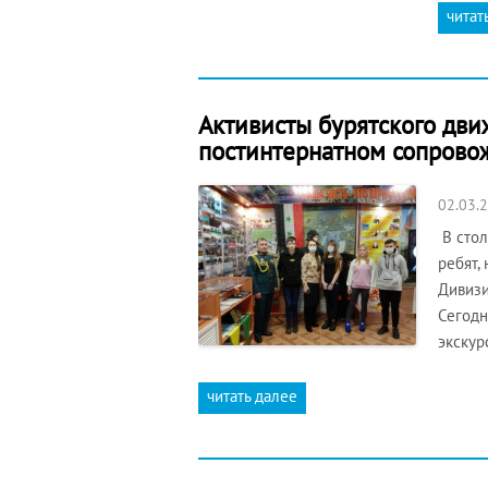
читат
Активисты бурятского дви
постинтернатном сопровож
02.03.
В стол
ребят,
Дивизи
Сегодн
экскур
читать далее