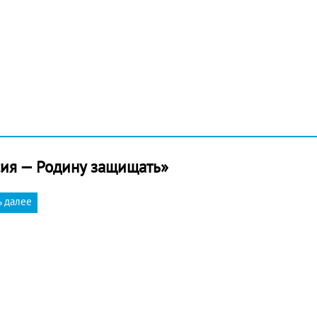
сия — Родину защищать»
ь далее