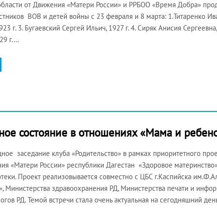
области от Движения «Матери России» и РРБОО «Время Добра» пр
стников ВОВ и детей войны с 23 февраля и 8 марта: 1.Титаренко Ива
23 г. 3. Бугаевский Сергей Ильич, 1927 г. 4. Сиряк Анисия Сергеевна
29 г.…
ное состояние в отношениях «Мама и ребен
ное заседание клуба «Родительство» в рамках приоритетного про
ия «Матери России» республики Дагестан «Здоровое материнство»
теки. Проект реализовывается совместно с ЦБС г.Каспийска им.Ф.
», Министерства здравоохранения РД, Министерства печати и инфо
огов РД. Темой встречи стала очень актуальная на сегодняшний де