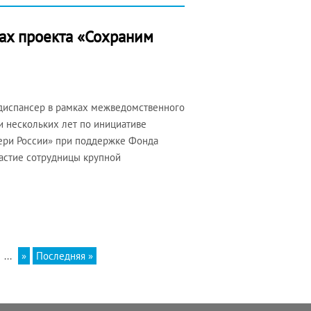
ках проекта «Сохраним
 диспансер в рамках межведомственного
и нескольких лет по инициативе
ери России» при поддержке Фонда
частие сотрудницы крупной
...
»
Последняя »