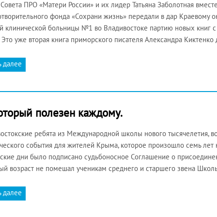
Совета ПРО «Матери России» и их лидер Татьяна Заболотная вместе
отворительного фонда «Сохрани жизнь» передали в дар Краевому о
й клинической больницы №1 во Владивостоке партию новых книг с
. Это уже вторая книга приморского писателя Александра Киктенко
ь далее
оторый полезен каждому.
остокские ребята из Международной школы нового тысячелетия, во
ческого события для жителей Крыма, которое произошло семь лет наз
ские дни было подписано судьбоносное Соглашение о присоедине
ый возраст не помешал ученикам среднего и старшего звена Школ
ь далее