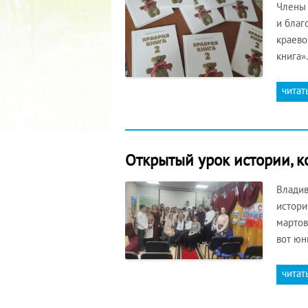
Члены 
и благ
краево
книга»
читат
Открытый урок истории, к
Владив
истори
мартов
вот юн
читат