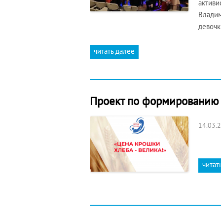
активи
Владим
девочк
читать далее
Проект по формированию б
14.03.
читат