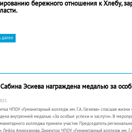
ированию бережного отношения к Хлебу, за
ласти.
ь далее
. Сабина Эсиева награждена медалью за особ
2021
тка ЧПОУ «Гуманитарный колледж им. Г.А. Гагиева» спасшая жизни 4
дена внутренней медалью «За особые успехи и заслуги». В меропр
уманитарного колледжа приняли участие Председатель региональн
» Лейла Амирханова, Директор ЧПОУ «Гуманитарный колледж им. Г.