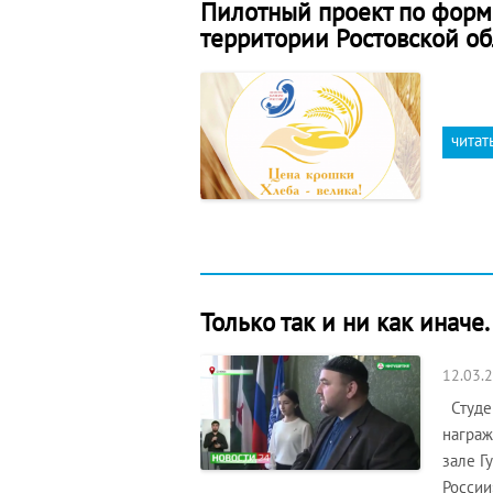
Пилотный проект по форм
территории Ростовской об
читат
Только так и ни как иначе
12.03.
Студен
награж
зале Г
России