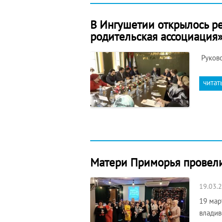
В Ингушетии открылось р
родительская ассоциация»
Руково
читат
Матери Приморья провели
19.03.
19 мар
владив