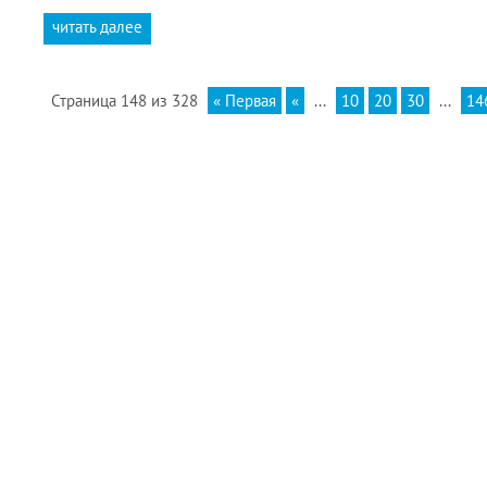
читать далее
Страница 148 из 328
« Первая
«
...
10
20
30
...
14