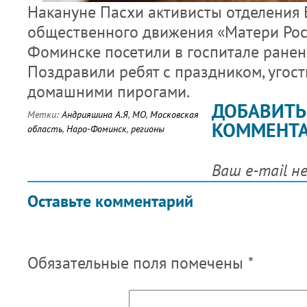
Накануне Пасхи активисты отделения 
общественного движения «Матери Росс
Фоминске посетили в госпитале ранен
Поздравили ребят с праздником, угос
домашними пирогами.
ДОБАВИТЬ
Метки:
Андрияшина А.Я
,
МО
,
Московская
КОММЕНТ
область
,
Наро-Фоминск
,
регионы
Ваш e-mail н
Оставьте комментарий
Обязательные поля помечены
*