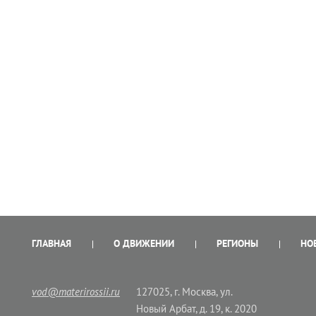
ГЛАВНАЯ
О ДВИЖЕНИИ
РЕГИОНЫ
НО
vod@materirossii.ru
127025, г. Москва, ул.
Новый Арбат, д. 19, к. 2020