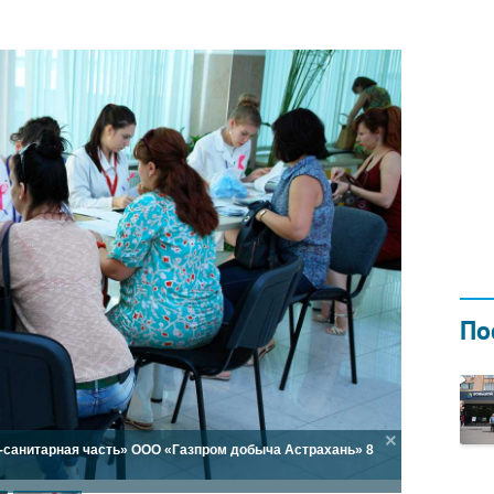
Н ГОДОМ
И
02.0
По
о-санитарная часть» ООО «Газпром добыча Астрахань» 8