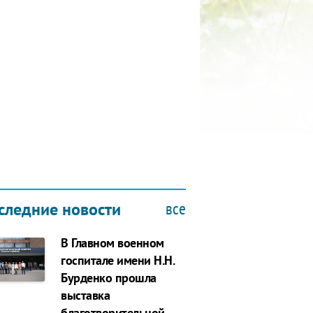
КУБОК ДРУЖБЫ
9.2019
все
следние новости
В Главном военном
госпитале имени Н.Н.
Бурденко прошла
выставка
благотворительной