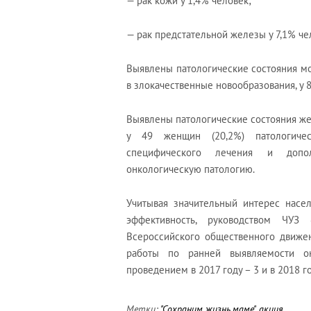
— рак кожи у 1,4% человек;
— рак предстательной железы у 7,1% че
Выявлены патологические состояния 
в злокачественные новообразования, у 
Выявлены патологические состояния жен
у 49 женщин (20,2%) патологиче
специфического лечения и допол
онкологическую патологию.
Учитывая значительный интерес насе
эффективность, руководством ЧУЗ
Всероссийского общественного движе
работы по ранней выявляемости он
проведением в 2017 году – 3 и в 2018 г
Метки:
"Сохраним жизнь маме"
,
акция