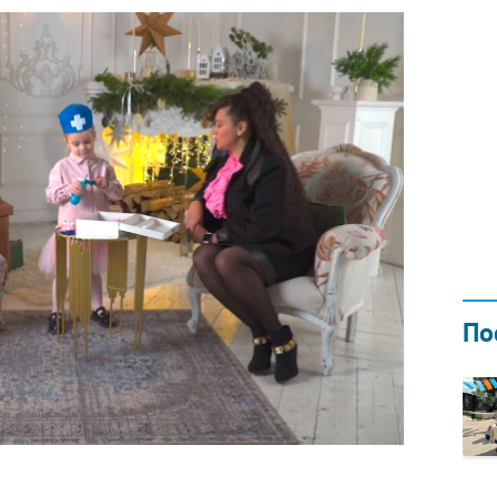
Н ГОДОМ
И
02.0
По