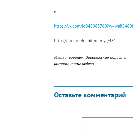
и
https://vk.com/id848085760?w=wall848
https://t.me/nelechitemenya/431
Метки:
воронеж
,
Воронежская область
,
регионы
,
темы недели
Оставьте комментарий