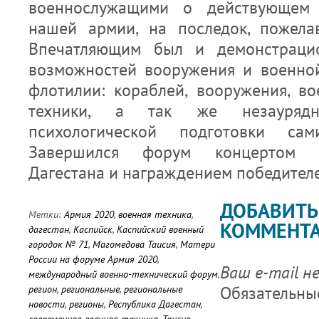
военнослужащими о действующем
нашей армии, на последок, пожела
Впечатляющим был и демонстраци
возможностей вооружения и военно
флотилии: кораблей, вооружения, в
техники, а так же незауряд
психологической подготовки сам
Завершился форум концертом и
Дагестана и награждением победител
ДОБАВИТЬ
Метки:
Армия 2020
,
военная техника
,
КОММЕНТ
дагестан
,
Каспийск
,
Каспийский военный
городок № 71
,
Магомедова Таисия
,
Матери
России на форуме Армия 2020
,
Ваш e-mail н
международный военно-технический форум
,
Обязательны
регион
,
региональные
,
региональные
новости
,
регионы
,
Республика Дагестан
,