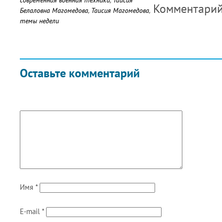
современная военная техника
,
Таисия
Комментари
Белаловна Магомедова
,
Таисия Магомедова
,
темы недели
Оставьте комментарий
Имя
*
E-mail
*