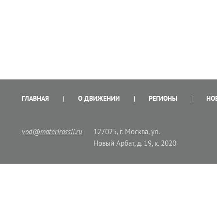
ГЛАВНАЯ
О ДВИЖЕНИИ
РЕГИОНЫ
НО
vod@materirossii.ru
127025, г. Москва, ул.
Новый Арбат, д. 19, к. 2020