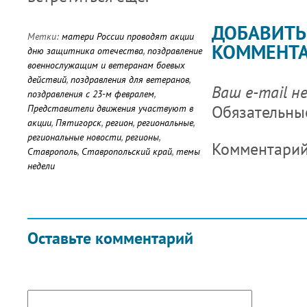
ДОБАВИТЬ
Метки:
матери России проводят акции
КОММЕНТ
дню защитника отечества
,
поздравление
военнослужащим и ветеранам боевых
действий
,
поздравления для ветеранов
,
Ваш e-mail н
поздравления с 23-м февралем
,
Обязательны
Представители движения участвуют в
акции
,
Пятигорск
,
регион
,
региональные
,
региональные новости
,
регионы
,
Комментари
Ставрополь
,
Ставропольский край
,
темы
недели
Оставьте комментарий