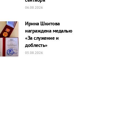
06.08.2026
Ирина Шкитова
награждена медалью
«За служение и
доблесть»
05.08.2026