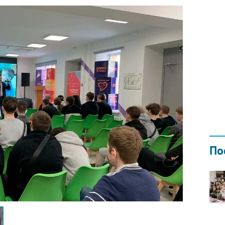
Н ГОДОМ
И
02.0
По