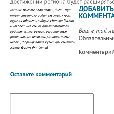
достижений региона будет расширятьс
ДОБАВИТЬ
Метки:
Вместе ради детей
,
институт
КОММЕНТ
ответственного родительства
,
курск
,
курская область
,
лидеры
,
Матери России
,
многодетные семьи
,
ответственного
Ваш e-mail н
родительства
,
регион
,
региональные
,
Обязательны
региональные новости
,
регионы
,
темы
недели
,
формирование культуры семейной
жизни
,
форум для детей
Комментари
Оставьте комментарий