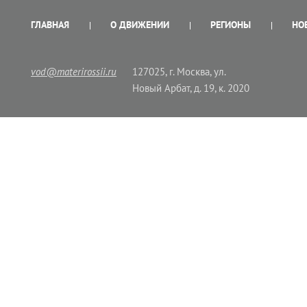
ГЛАВНАЯ
О ДВИЖЕНИИ
РЕГИОНЫ
НО
vod@materirossii.ru
127025, г. Москва, ул.
Новый Арбат, д. 19, к. 2020