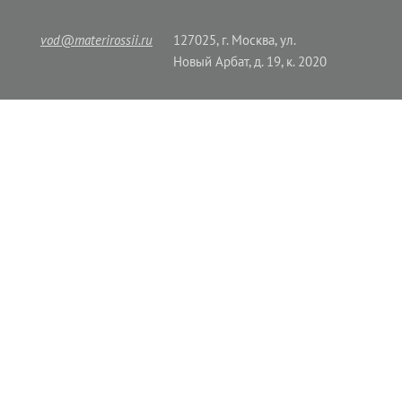
vod@materirossii.ru
127025, г. Москва, ул.
Новый Арбат, д. 19, к. 2020