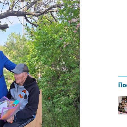
Н ГОДОМ
И
02.0
По