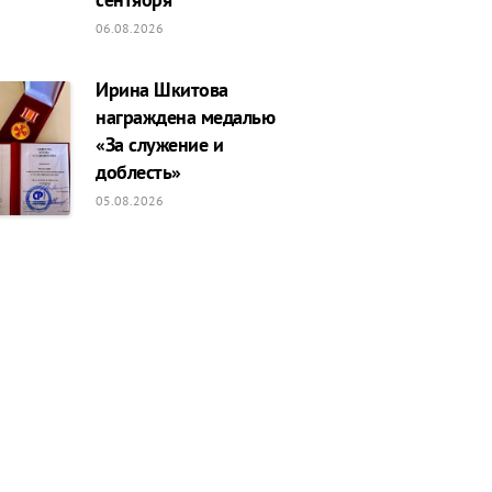
06.08.2026
Ирина Шкитова
награждена медалью
«За служение и
доблесть»
05.08.2026