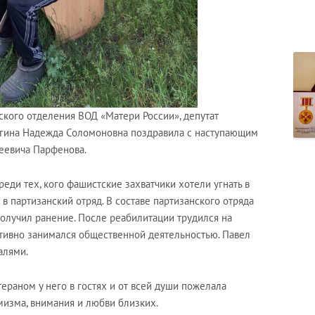
кого отделения ВОД «Матери России», депутат
гина Надежда Соломоновна поздравила с наступающим
еевича Парфенова.
реди тех, кого фашистские захватчики хотели угнать в
в партизанский отряд. В составе партизанского отряда
получил ранение. После реабилитации трудился на
ктивно занимался общественной деятельностью. Павел
алями.
раном у него в гостях и от всей души пожелала
имизма, внимания и любви близких.