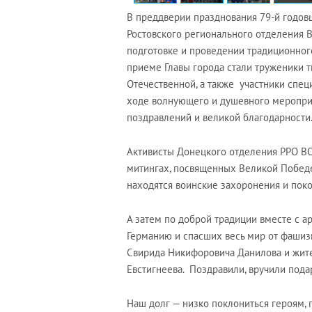
В преддверии празднования 79-й годо
Ростовского регионального отделения 
подготовке и проведении традиционного
приеме Главы города стали труженики т
Отечественной, а также участники спец
ходе волнующего и душевного мероприя
поздравлений и великой благодарности
Активисты Донецкого отделения РРО В
митингах, посвященных Великой Победе
находятся воинские захоронения и пок
А затем по доброй традиции вместе с 
Германию и спасших весь мир от фашиз
Свирида Никифоровича Данилова и жит
Евстигнеева. Поздравили, вручили пода
Наш долг — низко поклониться героям, п