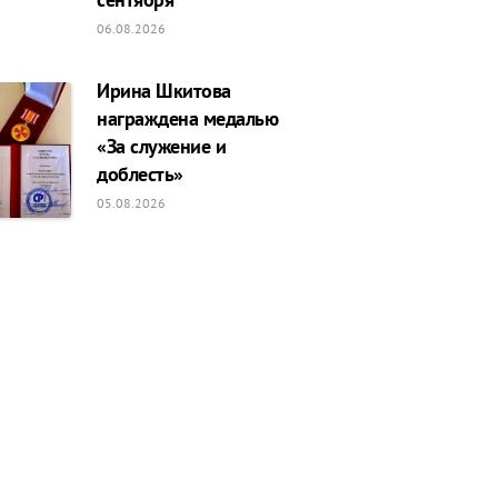
06.08.2026
Ирина Шкитова
награждена медалью
«За служение и
доблесть»
05.08.2026