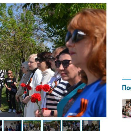
Н ГОДОМ
И
02.0
По