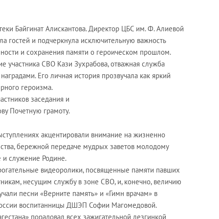
еки Байгинат Алискантова. Директор ЦБС им. Ф. Алиевой
ла гостей и подчеркнула исключительную важность
ности и сохранения памяти о героическом прошлом.
ие участника СВО Кази Зухрабова, отважная служба
аградами. Его личная история прозвучала как яркий
рного героизма.
частников заседания и
ову Почетную грамоту.
 выступлениях акцентировали внимание на жизненно
ства, бережной передаче мудрых заветов молодому
 и служение Родине.
рогательные видеоролики, посвященные памяти павших
икам, несущим службу в зоне СВО, и, конечно, величию
чали песни «Верните память» и «Гимн врачам» в
России воспитанницы ДШЭП Софии Магомедовой.
гестана» порадовал всех зажигательной лезгинкой