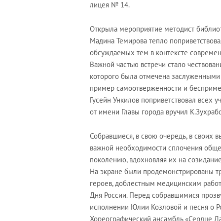
лицея № 14.
Открыла мероприятие методист библиот
Мадина Темирова тепло поприветствова
обсуждаемых тем в контексте современ
Важной частью встречи стало чествован
которого была отмечена заслуженными н
пример самоотверженности и бесприме
Гусейн Ункилов поприветствовал всех у
от имени Главы города вручил К.Зухраб
Собравшиеся, в свою очередь, в своих
важной необходимости сплочения обще
поколению, вдохновляя их на созидание
На экране были продемонстрированы т
героев, доблестным медицинским работн
Дня России. Перед собравшимися прозву
исполнении Юлии Козловой и песня о 
Хореографический ансамбль «Сердце Да