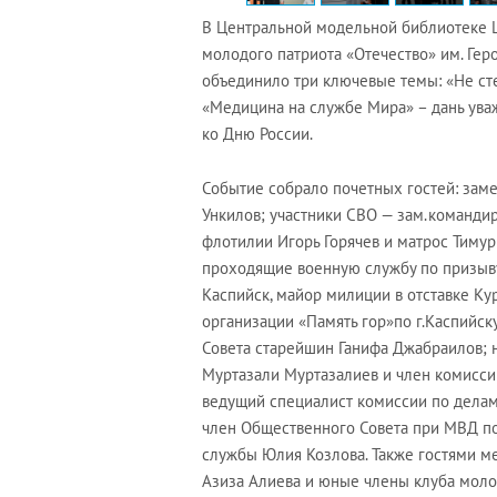
В Центральной модельной библиотеке Ц
молодого патриота «Отечество» им. Ге
объединило три ключевые темы: «Не ст
«Медицина на службе Мира» – дань ува
ко Дню России.
Событие собрало почетных гостей: заме
Ункилов; участники СВО — зам.командир
флотилии Игорь Горячев и матрос Тиму
проходящие военную службу по призыву;
Каспийск, майор милиции в отставке К
организации «Память гор»по г.Каспийс
Совета старейшин Ганифа Джабраилов; н
Муртазали Муртазалиев и член комисси
ведущий специалист комиссии по дела
член Общественного Совета при МВД по
службы Юлия Козлова. Также гостями м
Азиза Алиева и юные члены клуба моло