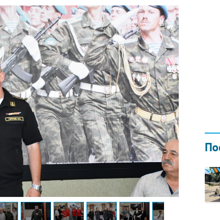
Н ГОДОМ
И
02.0
По