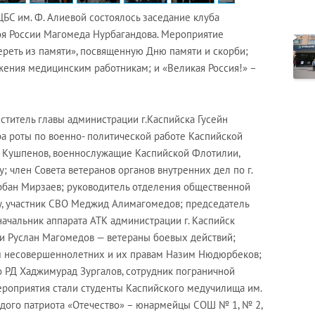
БС им. Ф. Алиевой состоялось заседание клуба
роя России Магомеда Нурбагандова. Мероприятие
ереть из памяти», посвященную Дню памяти и скорби;
жения медицинским работникам; и «Великая Россия!» –
ститель главы администрации г.Каспийска Гусейн
а роты по военно- политической работе Каспийской
р Кушпенов, военнослужащие Каспийской Флотилии,
 член Совета ветеранов органов внутренних дел по г.
урбан Мирзаев; руководитель отделения общественной
ку, участник СВО Меджид Алимагомедов; председатель
ачальник аппарата АТК администрации г. Каспийск
и Руслан Магомедов — ветераны боевых действий;
м несовершеннолетних и их правам Назим Нюдюрбеков;
 РД Хаджимурад Зургалов, сотрудник пограничной
ероприятия стали студенты Каспийского медучилища им.
дого патриота «Отечество» – юнармейцы СОШ № 1, № 2,