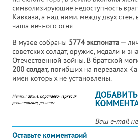
символизирующие недоступность враг
Кавказа, а над ними, между двух стен,
чаша вечного огня
В музее собраны
5774 экспоната
— ли
советских солдат, оружие, медали и з
Отечественной войны. В братской мог
200 солдат,
погибших на перевалах Ка
имен которых не установлены.
ДОБАВИТЬ
Метки:
архив
,
карачаево-черкесия
,
КОММЕНТ
региональные
,
регионы
Ваш e-mail н
Оставьте комментарий