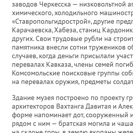
заводов Черкесска — низковольтной а
химического, холодильного машиностр
«Ставропольгидрострой», другие пред
Карачаевска, Хабеза, станиц Кардоник
других. Свои трудовые рубли на строи
памятника внесли сотни тружеников о
случаев, когда деньги присылали учас
перевалах Кавказа, члены семей поги
Комсомольские поисковые группы соб
на перевалах оружия, предметы солда
Здание музея построено по проекту г
архитекторов Вахтанга Давитая и Але
форме напоминает дот, сооруженный и
рядом с ним — братская могила и чаша 
на склоне горы, в землю вкопаны жел