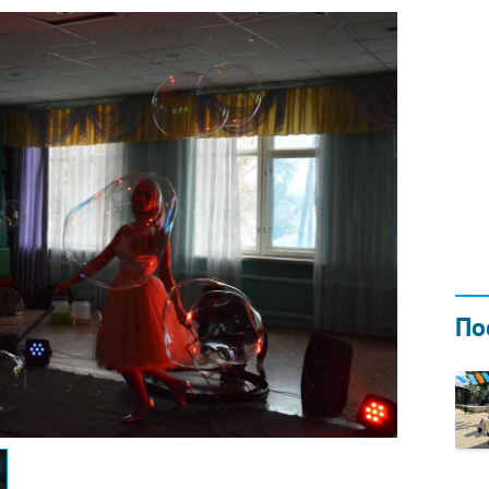
Н ГОДОМ
И
02.0
По