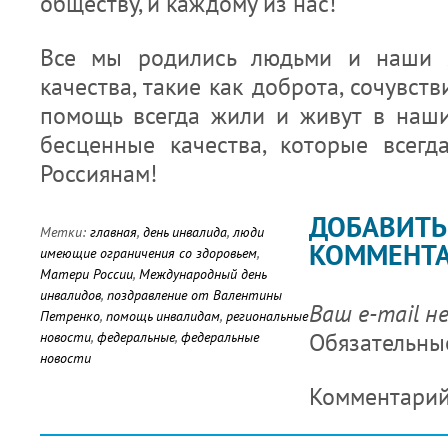
обществу, и каждому из нас!
Все мы родились людьми и наши л
качества, такие как доброта, сочувст
помощь всегда жили и живут в наших
бесценные качества, которые всег
Россиянам!
ДОБАВИТЬ
Метки:
главная
,
день инвалида
,
люди
КОММЕНТ
имеющие ограничения со здоровьем
,
Матери России
,
Международный день
инвалидов
,
поздравление от Валентины
Ваш e-mail н
Петренко
,
помощь инвалидам
,
региональные
Обязательны
новости
,
федеральные
,
федеральные
новости
Комментари