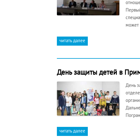
отноше
Первый
специа
может 
читать далее
День защиты детей в При
День з
отделе
органи
Дальне
Погран
читать далее