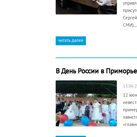
управл
присут
Сергей
СМИ)…
читать далее
В День России в Приморье
13.06.
12 июн
невест
пример
завист
«глав