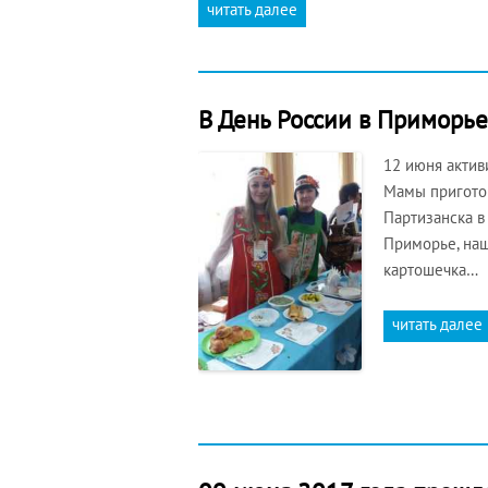
читать далее
В День России в Приморь
12 июня актив
Мамы приготов
Партизанска в
Приморье, на
картошечка…
читать далее