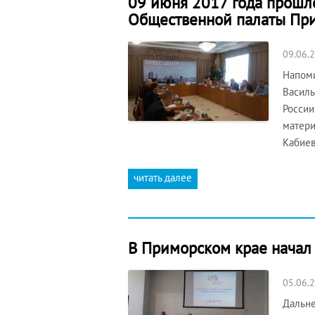
09 июня 2017 года прошл
Общественной палаты При
09.06.
Напоми
Василь
России
матери
Кабиев
читать далее
В Приморском крае начал
05.06.
Дальне