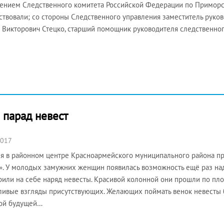
ением Следственного комитета Российской Федерации по Приморс
ствовали; со стороны Следственного управления заместитель руко
 Викторович Стецко, старший помощник руководителя следственног
 парад невест
2017
я в районном центре Красноармейского муниципального района п
». У молодых замужних женщин появилась возможность ещё раз над
или на себе наряд невесты. Красивой колонной они прошли по пло
ливые взгляды присутствующих. Желающих поймать венок невесты б
ной будущей…