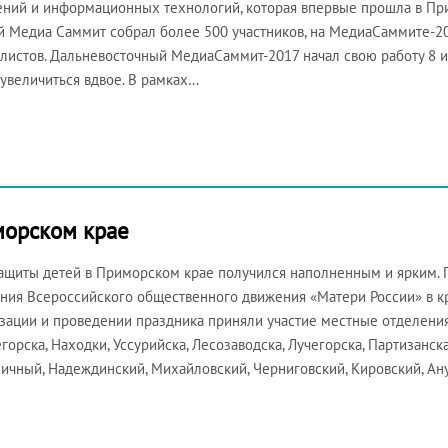
ний и информационных технологий, которая впервые прошла в При
 Медиа Саммит собрал более 500 участников, на МедиаСаммите-20
листов. Дальневосточный МедиаСаммит-2017 начал свою работу 8 ию
увеличиться вдвое. В рамках…
морском крае
ащиты детей в Приморском крае получился наполненным и ярким. 
ния Всероссийского общественного движения «Матери России» в кр
зации и проведении праздника приняли участие местные отделения
горска, Находки, Уссурийска, Лесозаводска, Лучегорска, Партизанс
ичный, Надеждинский, Михайловский, Черниговский, Кировский, А