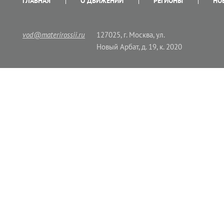
ГЛАВНАЯ
О ДВИЖЕНИИ
РЕГИОНЫ
НО
vod@materirossii.ru
127025, г. Москва, ул.
Новый Арбат, д. 19, к. 2020