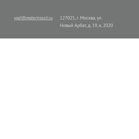
vod@materirossii.ru
127025, г. Москва, ул.
Новый Арбат, д. 19, к. 2020