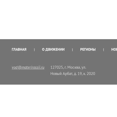
ГЛАВНАЯ
О ДВИЖЕНИИ
РЕГИОНЫ
НО
vod@materirossii.ru
127025, г. Москва, ул.
Новый Арбат, д. 19, к. 2020