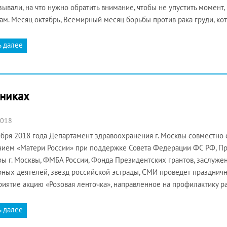
зывали, на что нужно обратить внимание, чтобы не упустить момент,
ам. Месяц октябрь, Всемирный месяц борьбы против рака груди, к
ь далее
ьниках
2018
ября 2018 года Департамент здравоохранения г. Москвы совместн
ием «Матери России» при поддержке Совета Федерации ФС РФ, Пра
ры г. Москвы, ФМБА России, Фонда Президентских грантов, заслуж
рных деятелей, звезд российской эстрады, СМИ проведёт праздни
иятие акцию «Розовая ленточка», направленное на профилактику р
ь далее