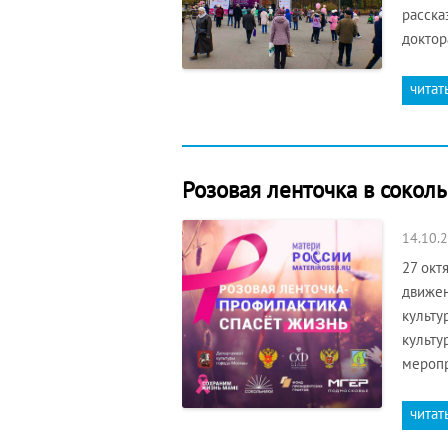
расска
доктор
читат
Розовая ленточка в сокол
14.10.
27 окт
движен
культу
культу
меропр
читат