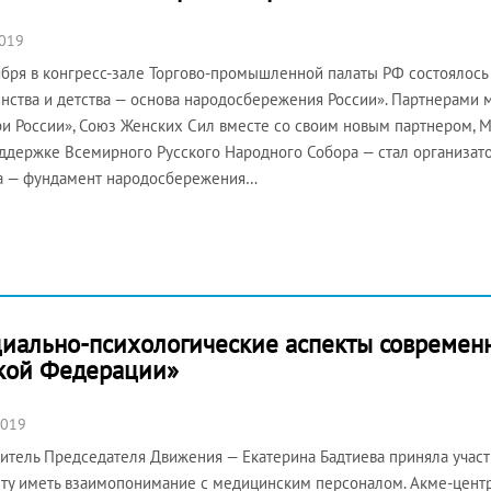
2019
ября в конгресс-зале Торгово-промышленной палаты РФ состоялось
нства и детства — основа народосбережения России». Партнерами 
и России», Союз Женских Сил вместе со своим новым партнером,
ддержке Всемирного Русского Народного Собора — стал организат
а — фундамент народосбережения…
оциально-психологические аспекты современ
ской Федерации»
2019
итель Председателя Движения — Екатерина Бадтиева приняла участ
ту иметь взаимопонимание с медицинским персоналом. Акме-цен