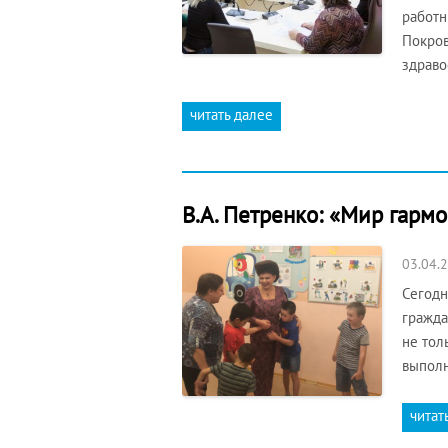
работн
Покров
здраво
читать далее
В.А. Петренко: «Мир гармо
03.04.
Сегодн
гражда
не тол
выполн
читат