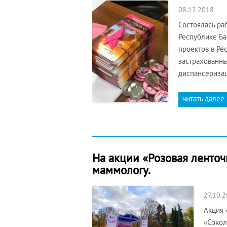
08.12.2018
Состоялась ра
Республике Ба
проектов в Ре
застрахованны
диспансериза
читать далее
На акции «Розовая ленточ
маммологу.
27.10.
Акция 
«Сокол