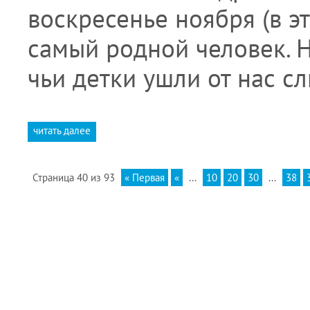
воскресенье ноября (в эт
самый родной человек. 
чьи детки ушли от нас 
читать далее
Страница 40 из 93
« Первая
«
...
10
20
30
...
38