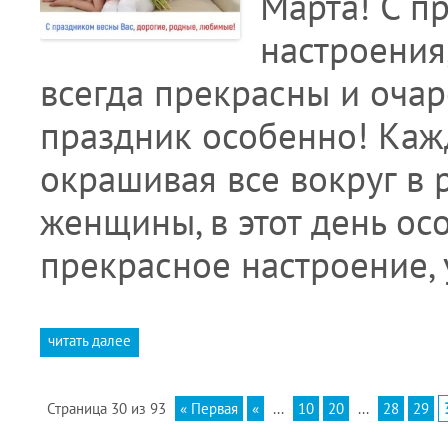
Марта! С п
настроения
всегда прекрасны и очар
праздник особенно! Каж
окрашивая все вокруг в 
женщины, в этот день ос
прекрасное настроение, 
читать далее
Страница 30 из 93
« Первая
«
...
10
20
...
28
29