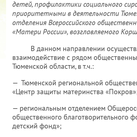
детей, профилактики социального си
приоритетными в деятельности Тюмен
отделения Всероссийского общественн
«Матери России», возглавляемого Корша
2022 ГОД ПРОВОЗГЛАШЕН ГОДОМ
В данном направлении осуществля
МАТЕРИ В ЯКУТИИ
взаимодействие с рядом общественны
19.12.2021
Тюменской области, в т.ч.:
— Тюменской региональной обществе
«Центр защиты материнства «Покров»
— региональным отделением Общерос
общественного благотворительного ф
детский фонд»;