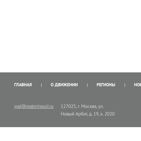
ГЛАВНАЯ
О ДВИЖЕНИИ
РЕГИОНЫ
НО
vod@materirossii.ru
127025, г. Москва, ул.
Новый Арбат, д. 19, к. 2020