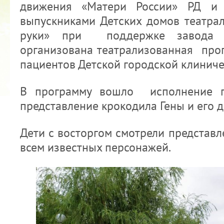
движения «Матери России» РД и
выпускниками Детских домов театра
руки» при поддержке завода 
организована театрализованная про
пациентов Детской городской клинич
2022 ГОД ПРОВОЗГЛАШЕН ГОДОМ
МАТЕРИ В ЯКУТИИ
В программу вошло исполнение п
19.12.2021
представление крокодила Гены и его 
Дети с восторгом смотрели представ
всем известных персонажей.