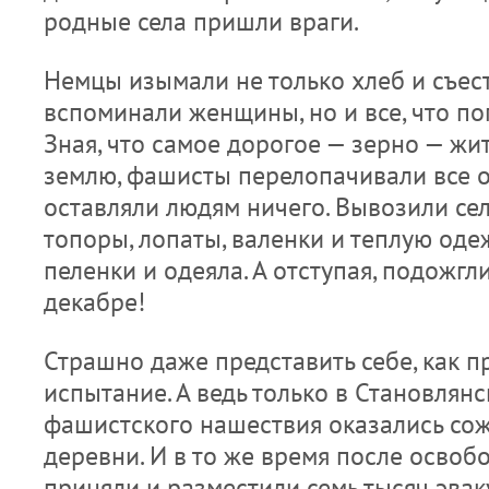
родные села пришли враги.
Немцы изымали не только хлеб и съес
вспоминали женщины, но и все, что поп
Зная, что самое дорогое — зерно — жи
землю, фашисты перелопачивали все 
оставляли людям ничего. Вывози­ли се
топоры, лопаты, валенки и теплую оде
пеленки и одеяла. А отступая, подожгли
декабре!
Страшно даже представить себе, как 
испытание. А ведь только в Становлян
фашистского нашествия оказались со
деревни. И в то же время после освоб
приняли и разместили семь тысяч эва