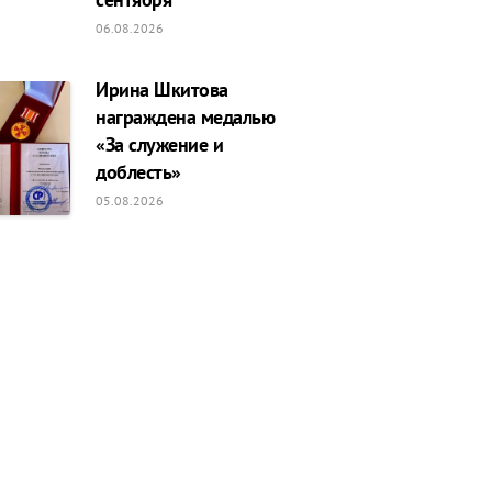
06.08.2026
Ирина Шкитова
награждена медалью
«За служение и
доблесть»
05.08.2026