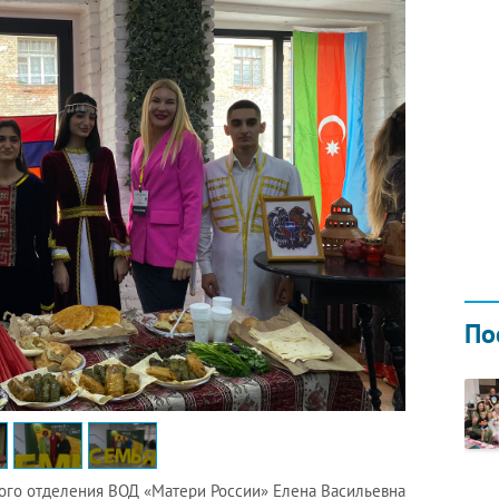
Н ГОДОМ
И
02.0
По
ого отделения ВОД «Матери России» Елена Васильевна