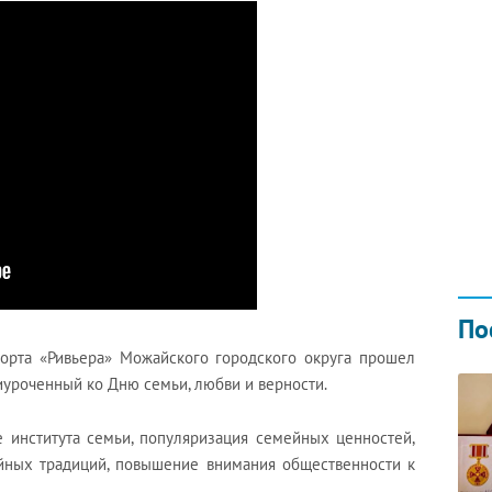
Н ГОДОМ
И
02.0
По
порта «Ривьера» Можайского городского округа прошел
иуроченный ко Дню семьи, любви и верности.
е института семьи, популяризация семейных ценностей,
йных традиций, повышение внимания общественности к