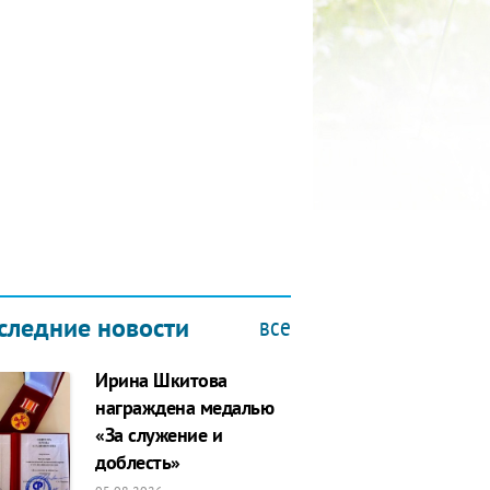
КУБОК ДРУЖБЫ
9.2019
все
следние новости
Ирина Шкитова
награждена медалью
«За служение и
доблесть»