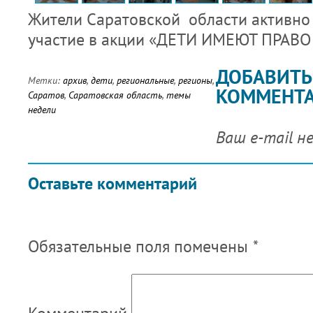
Жители Саратовской области активно
участие в акции «ДЕТИ ИМЕЮТ ПРАВ
ДОБАВИТЬ
Метки:
архив
,
дети
,
региональные
,
регионы
,
КОММЕНТ
Саратов
,
Саратовская область
,
темы
недели
Ваш e-mail н
Оставьте комментарий
Обязательные поля помечены
*