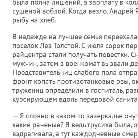
была полна лишений, а зарплату в кол
сушеной воблой. Когда везло, Андрей
рыбу на хлеб.
В надежде на лучшее семья переехал
поселок Лев Толстой. С июля сорок пе
райцентра стали получать повестки. С
мужчин, затем в военкомат вызвали де
Представительниц слабого пола отпра
фронт копать противотанковые рвы, о
тружениц определили в госпиталь, ра
курсирующем вдоль передовой санита
— Я словно в каком-то зазеркалье очут
какие раненые? Я ведь трусиха была, о
вздрагивала, а тут каждодневные смерт