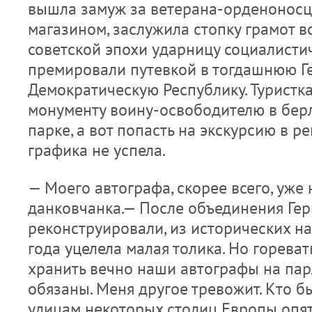
вышла замуж за ветерана-орденоносц
магазином, заслужила стопку грамот вс
советской эпохи ударницу социалисти
премировали путевкой в тогдашнюю Г
Демократическую Республику. Туристк
монументу воину-освободителю в бер
парке, а вот попасть на экскурсию в р
графика не успела.
— Моего автографа, скорее всего, уже 
данковчанка.— После объединения Ге
реконструировали, из исторических на
года уцелела малая толика. Но горевать
хранить вечно наши автографы на па
обязаны. Меня другое тревожит. Кто бы
улицам некоторых столиц Европы опят