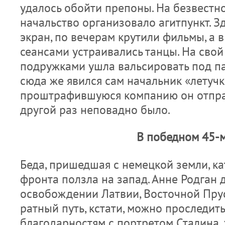
удалось обойти препоны. На безвестн
начальство организовало агитпункт. З
экран, по вечерам крутили фильмы, а 
сеансами устраивались танцы. На свой 
подружками ушла вальсировать под па
сюда же явился сам начальник «летучк
проштрафившуюся компанию он отправ
другой раз неповадно было.
В победном 45-
Беда, пришедшая с немецкой земли, ка
фронта ползла на запад. Анне Родган 
освобождении Латвии, Восточной Прус
ратный путь, кстати, можно проследить
благодарностям с портретом Сталина,