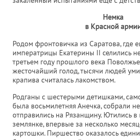
закаленный испытаниями еще с детств
Немка
в Красной арми
Родом фронтовичка из Саратова, где 
императрицы Екатерины II селились не
третьем году прошлого века Поволжье
жесточайший голод, тысячи людей уми
крапива считалась лакомством.
Родганы с шестерыми детишками, сам
была восьмилетняя Анечка, собрали н
отправились на Рязанщину. Ютились в
землянке, впервые за несколько месяц
картошки. Пиршество оказалось едини