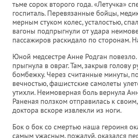
тьме сорок второго года. «Летучка» с
госпиталь. Перевязанные бойцы, меди
мерным стуком колес, усталостью, спал
вагоны подпрыгнули от удара неимове
пассажиров раскидало по сторонам. Н
Юной медсестре Анне Родган повезло. 
прыгнула в овраг. Там, закрыв голову 
бомбежку. Через считанные минуты, п
вечностью, фашистские самолеты улет
утихли. Неимоверная боль вернула Анн
Раненая ползком отправилась к своим,
доктора вскоре извлекли из ноги.
Бок о бок со смертью наша героиня ок
самым ужасным, пожалуй, оказался пе